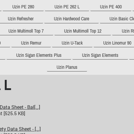
Uzin PE 280
Uzin PE 262 L
Uzin PE 400
Uzin Refresher
Uzin Hardwood Care
Uzin Basic Cl
Uzin Multimoll Top 7
Uzin Multimoll Top 12
Uzin R
0
Uzin Remur
Uzin U-Tack
Uzin Linomur 90
Uzin Sigan Elements Plus
Uzin Sigan Elements
Uzin Planus
 L
ata Sheet - Bal[...]
 [525.5 KB]
y Data Sheet - [...]