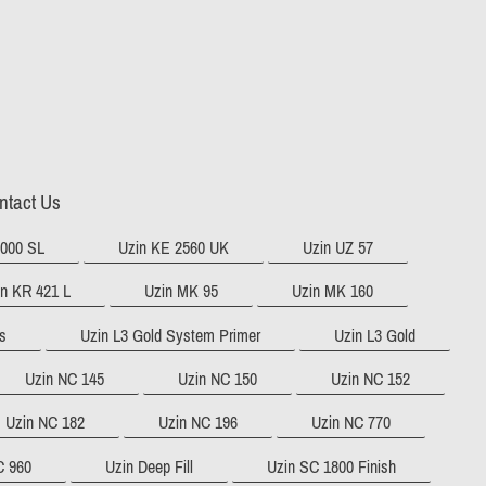
ntact Us
2000 SL
Uzin KE 2560 UK
Uzin UZ 57
in KR 421 L
Uzin MK 95
Uzin MK 160
s
Uzin L3 Gold System Primer
Uzin L3 Gold
Uzin NC 145
Uzin NC 150
Uzin NC 152
Uzin NC 182
Uzin NC 196
Uzin NC 770
C 960
Uzin Deep Fill
Uzin SC 1800 Finish